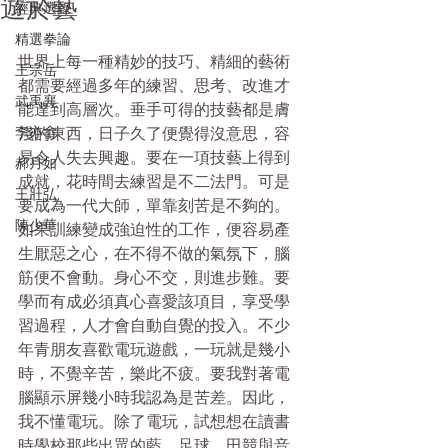
遊於藝
經典選錄
精選拳論
世界上每一種精妙的技巧、精細的藝術
王宗岳
都需要經過多年的練習、思考、改進才
武禹襄
能達到高層次。垂手可得的技藝都是膚
李亦畬
淺的東西，日子久了便覺得沒意思，容
易令人失去興趣。要在一項技藝上得到
郝月如
成就，花時間去練習是不二法門。可是
王壯弘
要成為一代大師，單靠刻苦是不夠的。
陳少華
如果訓練變成強迫性的工作，便容易產
生厭惡之心，在不得不做的氣氛下，腦
筋便不會動。身心不交，則進步難。要
學而有成必須真心喜愛該項目，享受學
習過程，人才會自動自覺的投入。不少
年青朋友喜歡電玩遊戲，一玩就是幾小
時，不覺辛苦，樂此不疲。要我對著電
腦顯示屏幾小時我認為是苦差。因此，
我不懂電玩。除了電玩，試想想在讀書
時學校那些出眾的藍、足球、田競與音