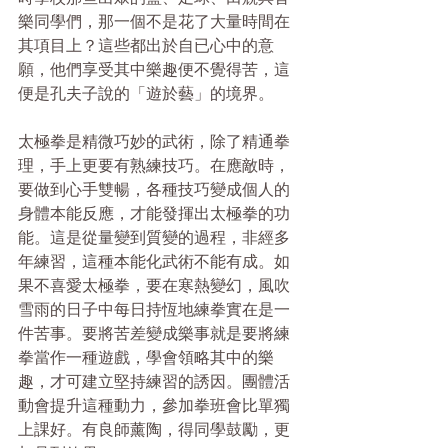
樂同學們，那一個不是花了大量時間在
其項目上？這些都出於自已心中的意
願，他們享受其中樂趣便不覺得苦，這
便是孔夫子說的「遊於藝」的境界。
太極拳是精微巧妙的武術，除了精通拳
理，手上更要有熟練技巧。在應敵時，
要做到心手雙暢，各種技巧變成個人的
身體本能反應，才能發揮出太極拳的功
能。這是從量變到質變的過程，非經多
年練習，這種本能化武術不能有成。如
果不喜愛太極拳，要在寒熱變幻，風吹
雪雨的日子中每日持恆地練拳實在是一
件苦事。要將苦差變成樂事就是要將練
拳當作一種遊戲，學會領略其中的樂
趣，才可建立堅持練習的誘因。團體活
動會提升這種動力，參加拳班會比單獨
上課好。有良師薰陶，得同學鼓勵，更