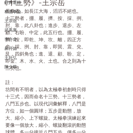
《十三勢》-王宗岳
經典選錄
長拳者，如長江大海，滔滔不絕也。
精選拳論
十三勢者，掤、履、擠、按、採、挒、
王宗岳
肘、靠，此八卦也；進步、退步、左
武禹襄
顧、右盼、中定，此五行也。掤、履、
李亦畬
擠、按，即乾、坤、坎、離，四正方
也；採、挒、肘、靠，即巽、震、兌、
郝月如
艮，四斜角也；進、退、顧、盼、定，
王壯弘
即金、木、水、火、土也。合之則為十
陳少華
三勢也。 
註：
坊間有不明者，以為太極拳初創時只得
十三式，因而命名十三勢。十三勢者，
八門五步也。以現代詞彙解釋，八門是
方位，如一個圓球；五步是動態，放
大、縮小、上下螺旋。太極拳演練起來
要像一個放大，縮小、螺旋翻滾的動態
球體。多一分接近八門五步，便多一分