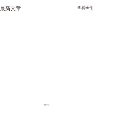
最新文章
查看全部
寂然不動、感而遂通
對蕩
太極拳有一樣重要技巧 ——
在太極拳中的對蕩
「從人」。這技巧是必須修煉
1.在不平衡中求平
留言