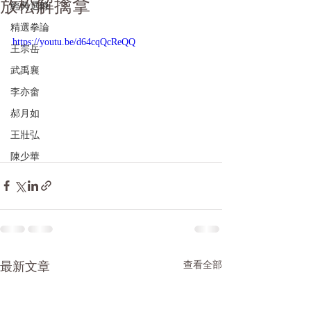
放松解擒拿
經典選錄
精選拳論
https://youtu.be/d64cqQcReQQ
王宗岳
武禹襄
李亦畬
郝月如
王壯弘
陳少華
最新文章
查看全部