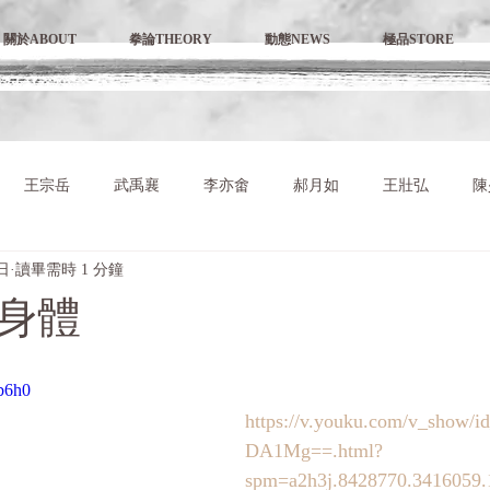
關於ABOUT
拳論THEORY
動態NEWS
極品STORE
王宗岳
武禹襄
李亦畬
郝月如
王壯弘
陳
日
讀畢需時 1 分鐘
身體
0b6h0
https://v.youku.com/v_sho
DA1Mg==.html?
spm=a2h3j.8428770.3416059.