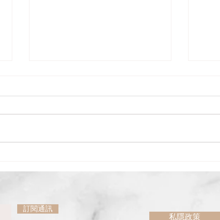
寂然不動、感而遂通
對蕩
太極拳有一樣重要技巧 ——「從
在太
人」。這技巧是必須修煉的，否則
不平
不能換勁，每到緊要關頭，拙力便
是在
會用上。拳譜對此早已說得清楚，
力或
「由己則滯，從人則活」。在十三
3.
勢行功歌缺中—更提到從人的練功
會接
法門「靜中觸動動猶靜」。這句練
力抵
功法門看似簡單，當仔細研讀下便
靈活
會發現充滿著矛盾。既然經已在動
因為
為甚...
訂閱通訊
私隱政策