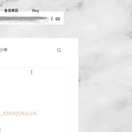
會員專區
Blog
少華
w/id_XNDQ5NzUzN
1