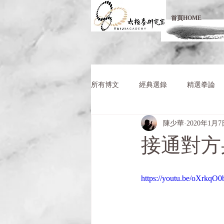
首頁HOME
所有博文
經典選錄
精選拳論
陳少華
2020年1月7
接通對方
https://youtu.be/oXrkqO