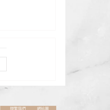
極拳中的對蕩目的主要是1.在
衡中求平衡，以確保自己永遠
最平衡的情況下。2.將對方來
身體重量變成能量往外發放。
 建立一個圓槓桿。 與人接手便
觸到外來的壓力，如不將這壓
消，雙重自然會出現，人便不
，從人技巧也無法施展。最終
要抵抗外來的壓力只能用...
聯繫我們
網站圖