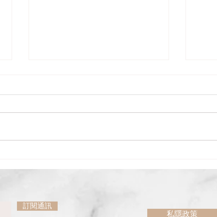
寂然不動、感而遂通
對蕩
太極拳有一樣重要技巧 ——「從
在太
人」。這技巧是必須修煉的，否則
不平
不能換勁，每到緊要關頭，拙力便
是在
會用上。拳譜對此早已說得清楚，
力或
「由己則滯，從人則活」。在十三
3.
勢行功歌缺中—更提到從人的練功
會接
法門「靜中觸動動猶靜」。這句練
力抵
功法門看似簡單，當仔細研讀下便
靈活
會發現充滿著矛盾。既然經已在動
因為
為甚...
訂閱通訊
私隱政策