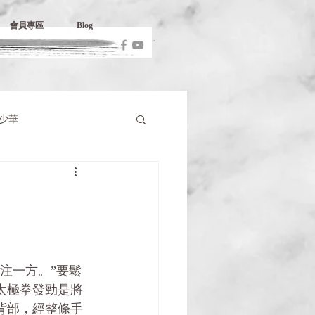
會員專區
Blog
少華
注一方。”要鬆
太極拳發勁是將
背部，經整條手