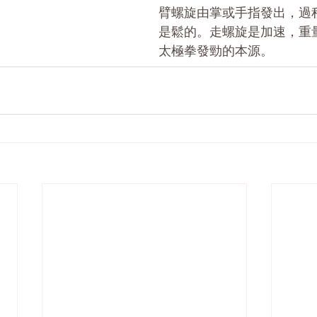
臂螺旋由掌或手指發出，過
是鬆的。走螺旋是加速，重
太極拳發勁的本源。