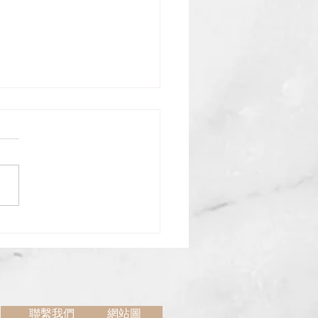
極拳中的對蕩目的主要是1.在
衡中求平衡，以確保自己永遠
最平衡的情況下。2.將對方來
身體重量變成能量往外發放。
 建立一個圓槓桿。 與人接手便
觸到外來的壓力，如不將這壓
消，雙重自然會出現，人便不
，從人技巧也無法施展。最終
要抵抗外來的壓力只能用...
聯繫我們
網站圖