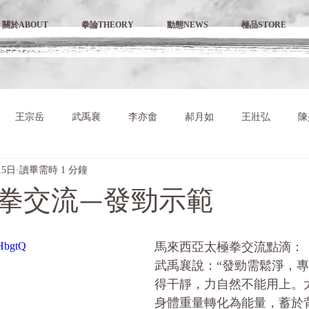
關於ABOUT
拳論THEORY
動態NEWS
極品STORE
王宗岳
武禹襄
李亦畬
郝月如
王壯弘
陳
15日
讀畢需時 1 分鐘
拳交流—發勁示範
UHbgtQ
馬來西亞太極拳交流點滴：
武禹襄說：“發勁需鬆淨，專
得干靜，力自然不能用上。
身體重量轉化為能量，蓄於